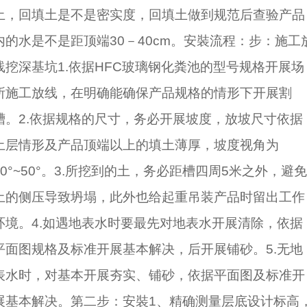
土，回填土是不是密实度，回填土做到规范后查验产品
内的水是不是距顶端30－40cm。安裝流程：步：施工
线挖深基坑1.依据HFC玻璃钢化粪池的型号规格开展场
所施工放线，在明确能确保产品规格的情形下开展割
槽。2.依据规格的尺寸，务必开展坡度，放坡尺寸依据
土层情形及产品顶端以上的填土薄厚，坡度视角为
30°~50°。3.所挖到的土，务必距槽四周5米之外，避免
土的侧压导致坍塌，此外也给起重吊装产品时留出工作
环境。4.如遇地表水时要最先对地表水开展清除，依据
平面图规格及标准开展基本解决，后开展铺砂。5.无地
表水时，对基本开展夯实、铺砂，依据平面图及标准开
展基本解决。第二步：安裝1、精确测量层底设计标高